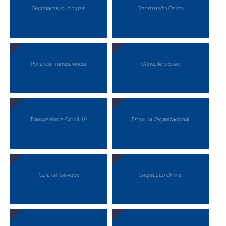
Secretarias Municipais
Transmissão Online
Portal da Transparência
Consulte o E-sic
Transparência Covid-19
Estrutura Organizacional
Guia de Serviços
Legislação Online