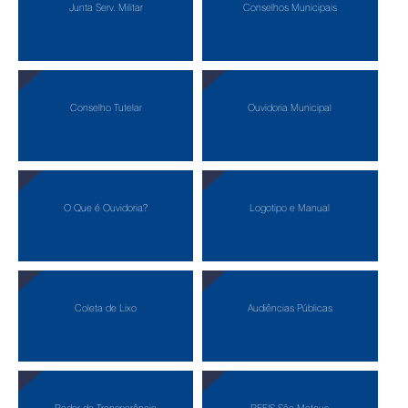
Junta Serv. Militar
Conselhos Municipais
Conselho Tutelar
Ouvidoria Municipal
O Que é Ouvidoria?
Logotipo e Manual
Coleta de Lixo
Audiências Públicas
Radar da Transparência
REFIS São Mateus