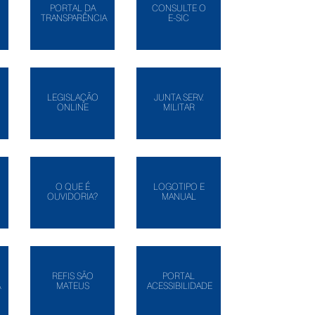
PORTAL DA
CONSULTE O
TRANSPARÊNCIA
E-SIC
LEGISLAÇÃO
JUNTA SERV.
ONLINE
MILITAR
O QUE É
LOGOTIPO E
OUVIDORIA?
MANUAL
REFIS SÃO
PORTAL
A
MATEUS
ACESSIBILIDADE