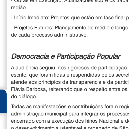
- Obras em Execução: Atualizações sobre os traba
região.
- Início Imediato: Projetos que estão em fase final
- Projetos Futuros: Planejamento de médio e longo
de cada processo administrativo.
Democracia e Participação Popular
A audiência seguiu ritos rigorosos de participaçã
escrito, que foram lidas e respondidas pelos secret
atende aos princípios da transparência e da partic
Flávia Barbosa, reiterando que o respeito entre os
do diálogo.
Todas as manifestações e contribuições foram regi
administração municipal para integrar os processos
encerrado com a execução dos hinos Nacional e d
o desenvolvimento sustentável e ordenado de São