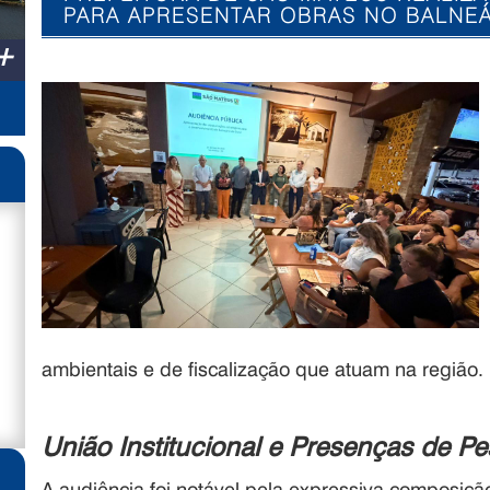
PARA APRESENTAR OBRAS NO BALNEÁ
+
ambientais e de fiscalização que atuam na região
União Institucional e Presenças de P
A audiência foi notável pela expressiva composiçã