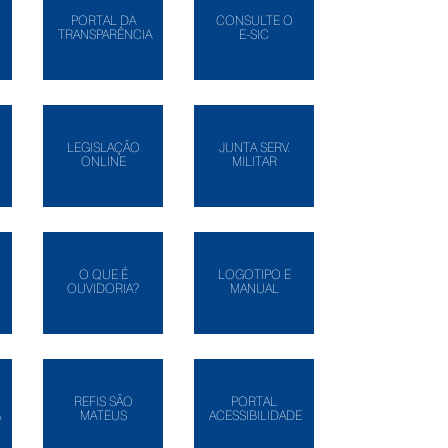
PORTAL DA
CONSULTE O
TRANSPARÊNCIA
E-SIC
LEGISLAÇÃO
JUNTA SERV.
ONLINE
MILITAR
O QUE É
LOGOTIPO E
OUVIDORIA?
MANUAL
REFIS SÃO
PORTAL
A
MATEUS
ACESSIBILIDADE