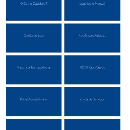
O Que é Ouvidoria?
Logotipo e Manual
Coleta de Lixo
Audiências Públicas
Radar da Transparência
REFIS São Mateus
Portal Acessibilidade
Carta de Serviços