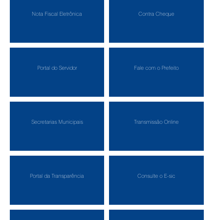
Nota Fiscal Eletrônica
Contra Cheque
Portal do Servidor
Fale com o Prefeito
Secretarias Municipais
Transmissão Online
Portal da Transparência
Consulte o E-sic