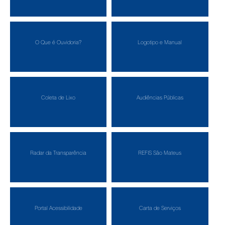
O Que é Ouvidoria?
Logotipo e Manual
Coleta de Lixo
Audiências Públicas
Radar da Transparência
REFIS São Mateus
Portal Acessibilidade
Carta de Serviços