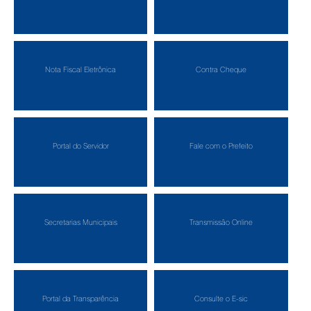
Nota Fiscal Eletrônica
Contra Cheque
Portal do Servidor
Fale com o Prefeito
Secretarias Municipais
Transmissão Online
Portal da Transparência
Consulte o E-sic