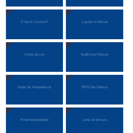
O Que é Ouvidoria?
Logotipo e Manual
Coleta de Lixo
Audiências Públicas
Radar da Transparência
REFIS São Mateus
Portal Acessibilidade
Carta de Serviços