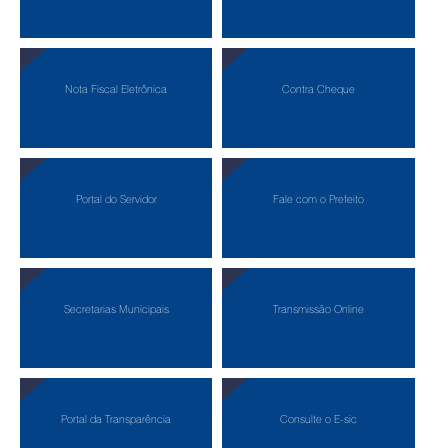
Nota Fiscal Eletrônica
Contra Cheque
Portal do Servidor
Fale com o Prefeito
Secretarias Municipais
Transmissão Online
Portal da Transparência
Consulte o E-sic