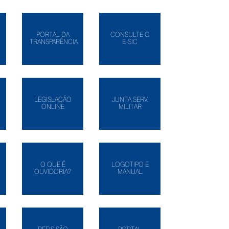
PORTAL DA
CONSULTE O
TRANSPARÊNCIA
E-SIC
LEGISLAÇÃO
JUNTA SERV.
ONLINE
MILITAR
O QUE É
LOGOTIPO E
OUVIDORIA?
MANUAL