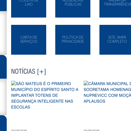
COLETA DE
AUDIÊNCIAS
RADAR DA
LIXO
PÚBLICAS
TRANSPARÊNCI
CARTA DE
POLÍTICA DE
SITE: MAPA
SERVIÇOS
PRIVACIDADE
COMPLETO
NOTÍCIAS
[+]
05/08/2026
05/08/2026