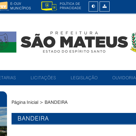
E-OUV
POLÍTICA DE
MUNICÍPIOS
PRIVACIDADE
TARIAS
LICITAÇÕES
LEGISLAÇÃO
OUVIDORIA
Página Inicial
>
BANDEIRA
BANDEIRA