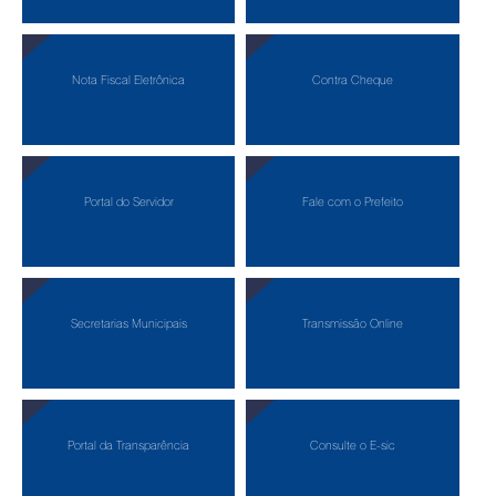
Nota Fiscal Eletrônica
Contra Cheque
Portal do Servidor
Fale com o Prefeito
Secretarias Municipais
Transmissão Online
Portal da Transparência
Consulte o E-sic