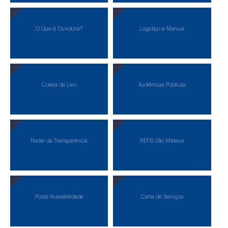
O Que é Ouvidoria?
Logotipo e Manual
Coleta de Lixo
Audiências Públicas
Radar da Transparência
REFIS São Mateus
Portal Acessibilidade
Carta de Serviços