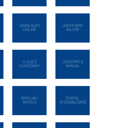
LEGISLAÇÃO
JUNTA SERV.
ONLINE
MILITAR
O QUE É
LOGOTIPO E
OUVIDORIA?
MANUAL
REFIS SÃO
PORTAL
A
MATEUS
ACESSIBILIDADE