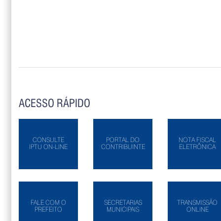
ACESSO RÁPIDO
CONSULTE
PORTAL DO
NOTA FISCAL
IPTU ON-LINE
CONTRIBUINTE
ELETRÔNICA
FALE COM O
SECRETARIAS
TRANSMISSÃO
PREFEITO
MUNICIPAIS
ONLINE