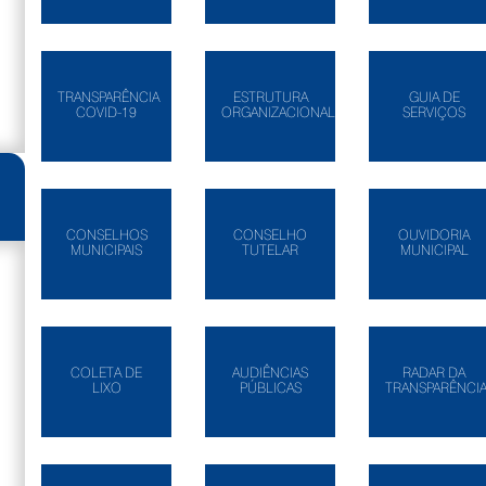
TRANSPARÊNCIA
ESTRUTURA
GUIA DE
COVID-19
ORGANIZACIONAL
SERVIÇOS
CONSELHOS
CONSELHO
OUVIDORIA
MUNICIPAIS
TUTELAR
MUNICIPAL
COLETA DE
AUDIÊNCIAS
RADAR DA
LIXO
PÚBLICAS
TRANSPARÊNCI