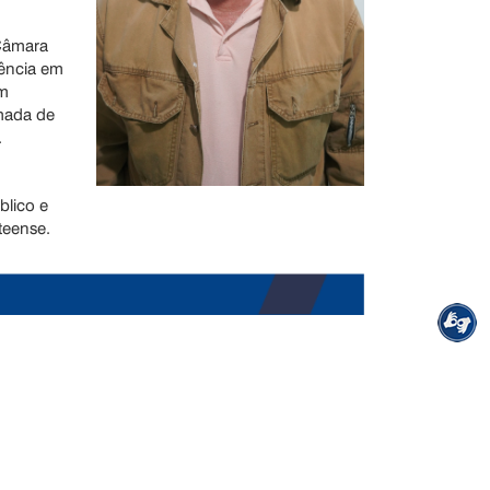
 Câmara
iência em
em
omada de
.
blico e
teense.