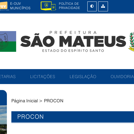
E-OUV
POLÍTICA DE
MUNICÍPIOS
PRIVACIDADE
TARIAS
LICITAÇÕES
LEGISLAÇÃO
OUVIDORIA
Página Inicial
>
PROCON
PROCON