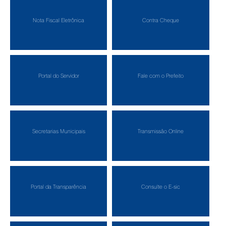
Nota Fiscal Eletrônica
Contra Cheque
Portal do Servidor
Fale com o Prefeito
Secretarias Municipais
Transmissão Online
Portal da Transparência
Consulte o E-sic