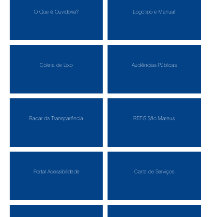
O Que é Ouvidoria?
Logotipo e Manual
Coleta de Lixo
Audiências Públicas
Radar da Transparência
REFIS São Mateus
Portal Acessibilidade
Carta de Serviços