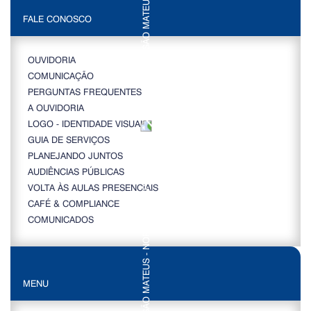
FALE CONOSCO
OUVIDORIA
COMUNICAÇÃO
PERGUNTAS FREQUENTES
A OUVIDORIA
LOGO - IDENTIDADE VISUAL
GUIA DE SERVIÇOS
PLANEJANDO JUNTOS
AUDIÊNCIAS PÚBLICAS
VOLTA ÀS AULAS PRESENCIAIS
CAFÉ & COMPLIANCE
COMUNICADOS
MENU