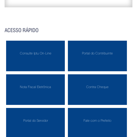
ACESSO RÁPIDO
Consulte Iptu On-Line
Portal do Contribuinte
Nota Fiscal Eletrônica
Contra Cheque
Portal do Servidor
Fale com o Prefeito