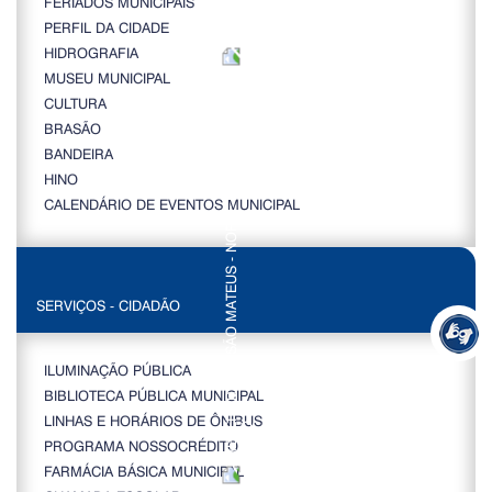
FERIADOS MUNICIPAIS
PERFIL DA CIDADE
HIDROGRAFIA
MUSEU MUNICIPAL
CULTURA
BRASÃO
BANDEIRA
HINO
CALENDÁRIO DE EVENTOS MUNICIPAL
SERVIÇOS - CIDADÃO
ILUMINAÇÃO PÚBLICA
BIBLIOTECA PÚBLICA MUNICIPAL
LINHAS E HORÁRIOS DE ÔNIBUS
PROGRAMA NOSSOCRÉDITO
FARMÁCIA BÁSICA MUNICIPAL