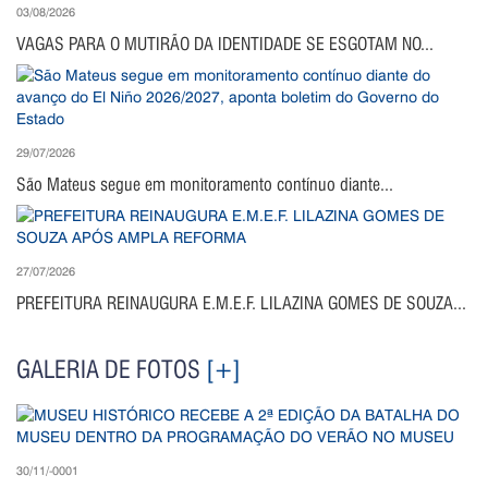
03/08/2026
VAGAS PARA O MUTIRÃO DA IDENTIDADE SE ESGOTAM NO...
29/07/2026
São Mateus segue em monitoramento contínuo diante...
27/07/2026
PREFEITURA REINAUGURA E.M.E.F. LILAZINA GOMES DE SOUZA...
GALERIA DE FOTOS
[+]
30/11/-0001