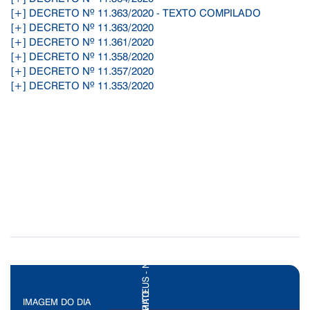
[+] DECRETO Nº 11.363/2020 - TEXTO COMPILADO
[+] DECRETO Nº 11.363/2020
[+] DECRETO Nº 11.361/2020
[+] DECRETO Nº 11.358/2020
[+] DECRETO Nº 11.357/2020
[+] DECRETO Nº 11.353/2020
IMAGEM DO DIA