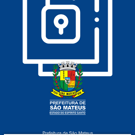
DADOS ABERTOS
Prefeitura de São Mateus