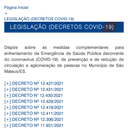
Página Inicial
>
LEGISLAÇÃO (DECRETOS COVID-19)
LEGISLAÇÃO (DECRETOS COVID-19)
Dispõe sobre as medidas complementares para
enfrentamento da Emergência de Saúde Pública decorrente
do coronavírus (COVID-19), de prevenção e de redução de
circulação e aglomeração de pessoas no Município de São
Mateus/ES.
[+] DECRETO Nº 12.437/2021
[+] DECRETO Nº 12.431/2021
[+] DECRETO N° 12.430/2021
[+] DECRETO Nº 12.429/2021
[+] DECRETO Nº 12.419/2021
[+] DECRETO Nº 12.411/2021
[+] DECRETO Nº 12.306/2021
[+] DECRETO Nº 11.931/2021