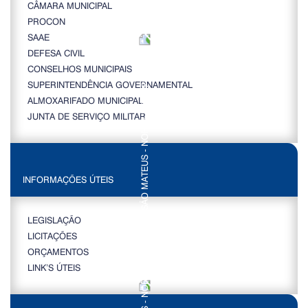
CÂMARA MUNICIPAL
PROCON
SAAE
DEFESA CIVIL
CONSELHOS MUNICIPAIS
SUPERINTENDÊNCIA GOVERNAMENTAL
ALMOXARIFADO MUNICIPAL
JUNTA DE SERVIÇO MILITAR
INFORMAÇÕES ÚTEIS
LEGISLAÇÃO
LICITAÇÕES
ORÇAMENTOS
LINK’S ÚTEIS