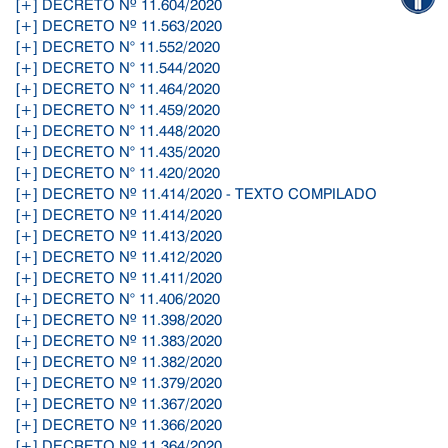
[+] DECRETO Nº 11.604/2020
[+] DECRETO Nº 11.563/2020
[+] DECRETO N° 11.552/2020
[+] DECRETO N° 11.544/2020
[+] DECRETO N° 11.464/2020
[+] DECRETO N° 11.459/2020
[+] DECRETO N° 11.448/2020
[+] DECRETO N° 11.435/2020
[+] DECRETO N° 11.420/2020
[+] DECRETO Nº 11.414/2020 - TEXTO COMPILADO
[+] DECRETO Nº 11.414/2020
[+] DECRETO Nº 11.413/2020
[+] DECRETO Nº 11.412/2020
[+] DECRETO Nº 11.411/2020
[+] DECRETO N° 11.406/2020
[+] DECRETO Nº 11.398/2020
[+] DECRETO Nº 11.383/2020
[+] DECRETO Nº 11.382/2020
[+] DECRETO Nº 11.379/2020
[+] DECRETO Nº 11.367/2020
[+] DECRETO Nº 11.366/2020
[+] DECRETO Nº 11.364/2020