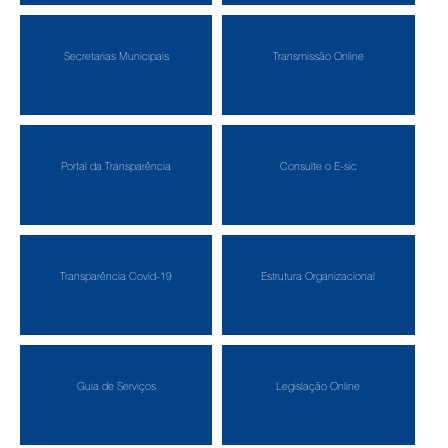
Secretarias Municipais
Transmissão Online
Portal da Transparência
Consulte o E-sic
Transparência Covid-19
Estrutura Organizacional
Guia de Serviços
Legislação Online