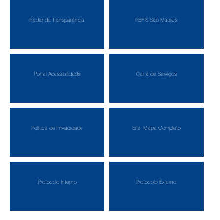
Radar da Transparência
REFIS São Mateus
Portal Acessibilidade
Carta de Serviços
Política de Privacidade
Site: Mapa Completo
Protocolo Interno
Protocolo Externo