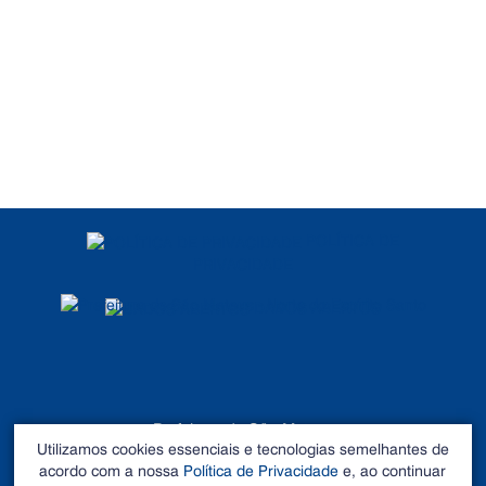
POLÍTICA DE
PRIVACIDADE
DADOS ABERTOS
Prefeitura de São Mateus
Utilizamos cookies essenciais e tecnologias semelhantes de
©2026 - Todos os direitos reservados
acordo com a nossa
Política de Privacidade
e, ao continuar
Endereço: Rua Alberto Sartório, Nº 404, Carapina - São