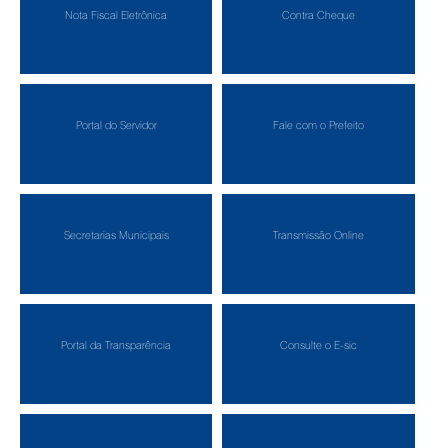
Nota Fiscal Eletrônica
Contra Cheque
Portal do Servidor
Fale com o Prefeito
Secretarias Municipais
Transmissão Online
Portal da Transparência
Consulte o E-sic