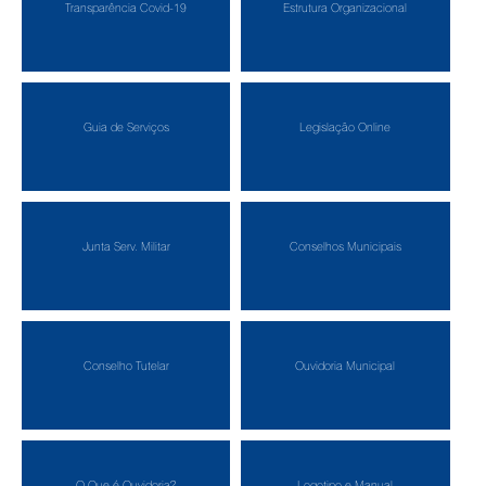
Transparência Covid-19
Estrutura Organizacional
Guia de Serviços
Legislação Online
Junta Serv. Militar
Conselhos Municipais
Conselho Tutelar
Ouvidoria Municipal
O Que é Ouvidoria?
Logotipo e Manual