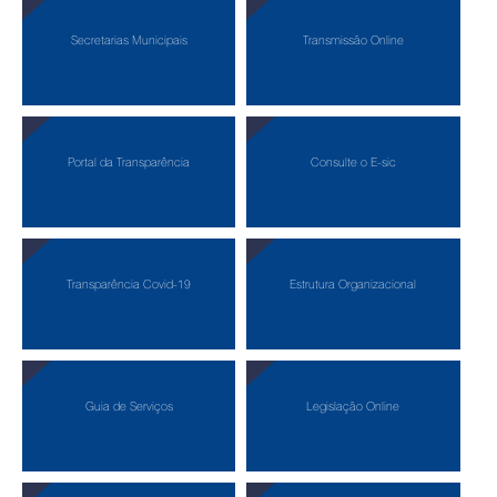
Secretarias Municipais
Transmissão Online
Portal da Transparência
Consulte o E-sic
Transparência Covid-19
Estrutura Organizacional
Guia de Serviços
Legislação Online