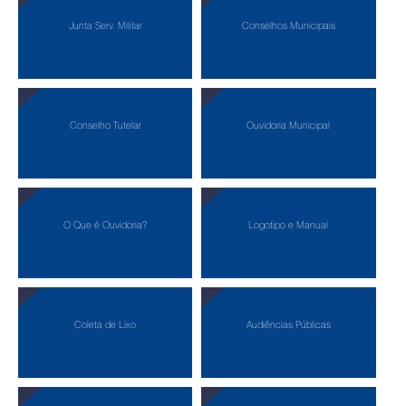
Junta Serv. Militar
Conselhos Municipais
Conselho Tutelar
Ouvidoria Municipal
O Que é Ouvidoria?
Logotipo e Manual
Coleta de Lixo
Audiências Públicas