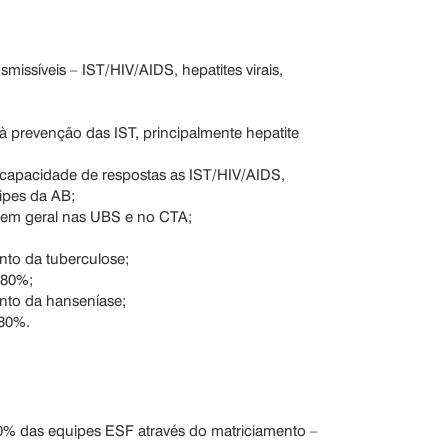
ssíveis – IST/HIV/AIDS, hepatites virais,
 prevenção das IST, principalmente hepatite
a capacidade de respostas as IST/HIV/AIDS,
uipes da AB;
o em geral nas UBS e no CTA;
nto da tuberculose;
 80%;
nto da hanseníase;
 80%.
0% das equipes ESF através do matriciamento –