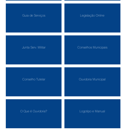
Guia de Serviços
Legislação Online
Junta Serv. Militar
Conselhos Municipais
Conselho Tutelar
Ouvidoria Municipal
O Que é Ouvidoria?
Logotipo e Manual