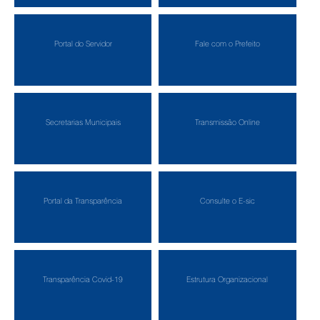
Portal do Servidor
Fale com o Prefeito
Secretarias Municipais
Transmissão Online
Portal da Transparência
Consulte o E-sic
Transparência Covid-19
Estrutura Organizacional