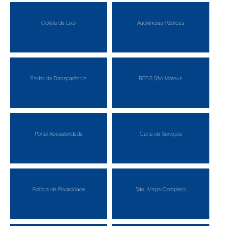
Coleta de Lixo
Audiências Públicas
Radar da Transparência
REFIS São Mateus
Portal Acessibilidade
Carta de Serviços
Política de Privacidade
Site: Mapa Completo