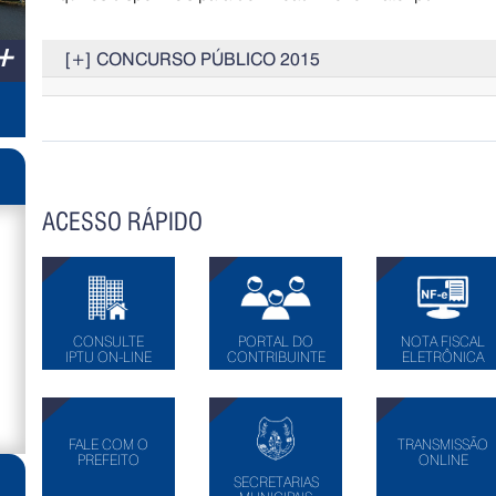
+
[+] CONCURSO PÚBLICO 2015
ACESSO RÁPIDO
CONSULTE
PORTAL DO
NOTA FISCAL
IPTU ON-LINE
CONTRIBUINTE
ELETRÔNICA
FALE COM O
TRANSMISSÃO
PREFEITO
ONLINE
SECRETARIAS