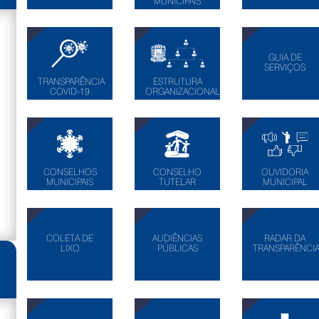
MUNICIPAIS
GUIA DE
SERVIÇOS
TRANSPARÊNCIA
ESTRUTURA
COVID-19
ORGANIZACIONAL
OUVIDORIA
CONSELHOS
CONSELHO
MUNICIPAL
MUNICIPAIS
TUTELAR
COLETA DE
AUDIÊNCIAS
RADAR DA
LIXO
PÚBLICAS
TRANSPARÊNCI