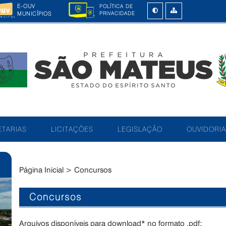
E-OUV
POLÍTICA DE
MUNICÍPIOS
PRIVACIDADE
TARIAS
LICITAÇÕES
LEGISLAÇÃO
OUVIDORIA
Página Inicial
>
Concursos
Concursos
Arquivos disponíveis para download* no formato .pdf: