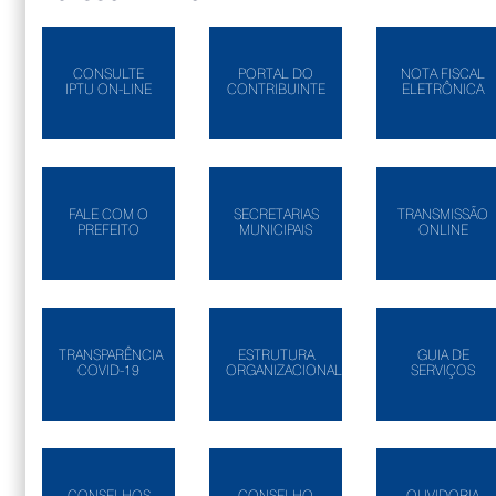
CONSULTE
PORTAL DO
NOTA FISCAL
IPTU ON-LINE
CONTRIBUINTE
ELETRÔNICA
FALE COM O
SECRETARIAS
TRANSMISSÃO
PREFEITO
MUNICIPAIS
ONLINE
TRANSPARÊNCIA
ESTRUTURA
GUIA DE
COVID-19
ORGANIZACIONAL
SERVIÇOS
CONSELHOS
CONSELHO
OUVIDORIA