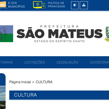
E-OUV
POLÍTICA DE
MUNICÍPIOS
PRIVACIDADE
TARIAS
LICITAÇÕES
LEGISLAÇÃO
OUVIDORIA
Página Inicial
>
CULTURA
CULTURA