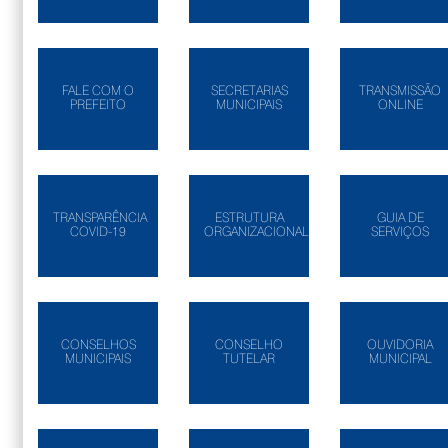
FALE COM O
SECRETARIAS
TRANSMISSÃO
PREFEITO
MUNICIPAIS
ONLINE
TRANSPARÊNCIA
ESTRUTURA
GUIA DE
COVID-19
ORGANIZACIONAL
SERVIÇOS
CONSELHOS
CONSELHO
OUVIDORIA
MUNICIPAIS
TUTELAR
MUNICIPAL