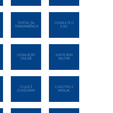
PORTAL DA
CONSULTE O
TRANSPARÊNCIA
E-SIC
LEGISLAÇÃO
JUNTA SERV.
ONLINE
MILITAR
O QUE É
LOGOTIPO E
OUVIDORIA?
MANUAL