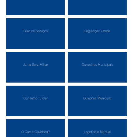
Guia de Serviços
Legislação Online
Junta Serv. Militar
Conselhos Municipais
Conselho Tutelar
Ouvidoria Municipal
O Que é Ouvidoria?
Logotipo e Manual