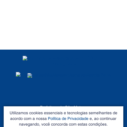
POLÍTICA DE
PRIVACIDADE
DADOS ABERTOS
Prefeitura de São Mateus
Utilizamos cookies essenciais e tecnologias semelhantes de
©2026 - Todos os direitos reservados
acordo com a nossa
Política de Privacidade
e, ao continuar
Endereço: Rua Alberto Sartório, Nº 404, Carapina - São
navegando, você concorda com estas condições.
Mateus – ES CEP 29.933-060. Tel: 27 3195-0100