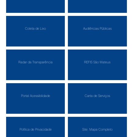
Coleta de Lixo
Audiências Públicas
Radar da Transparência
REFIS São Mateus
Portal Acessibilidade
Carta de Serviços
Política de Privacidade
Site: Mapa Completo