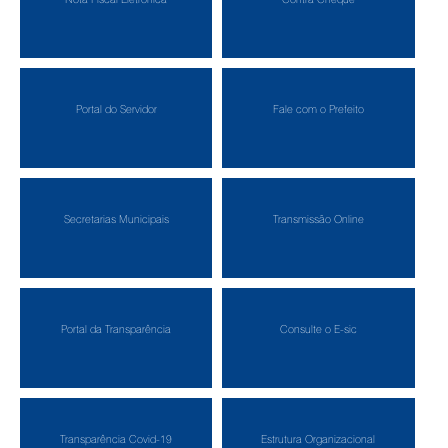
Portal do Servidor
Fale com o Prefeito
Secretarias Municipais
Transmissão Online
Portal da Transparência
Consulte o E-sic
Transparência Covid-19
Estrutura Organizacional