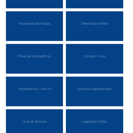
Secretarias Municipais
Transmissão Online
Portal da Transparência
Consulte o E-sic
Transparência Covid-19
Estrutura Organizacional
Guia de Serviços
Legislação Online