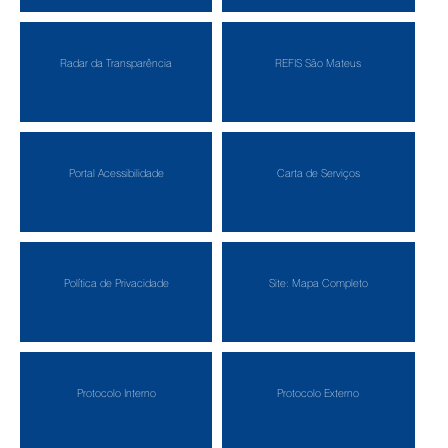
Radar da Transparência
REFIS São Mateus
Portal Acessibilidade
Carta de Serviços
Política de Privacidade
Site: Mapa Completo
Protocolo Interno
Protocolo Externo