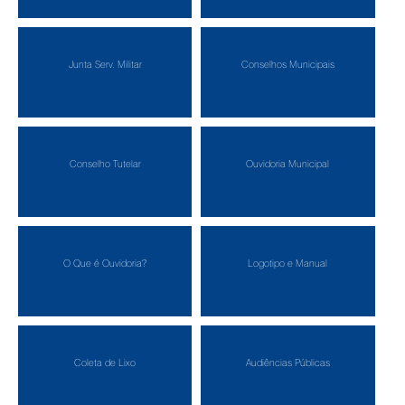
Junta Serv. Militar
Conselhos Municipais
Conselho Tutelar
Ouvidoria Municipal
O Que é Ouvidoria?
Logotipo e Manual
Coleta de Lixo
Audiências Públicas