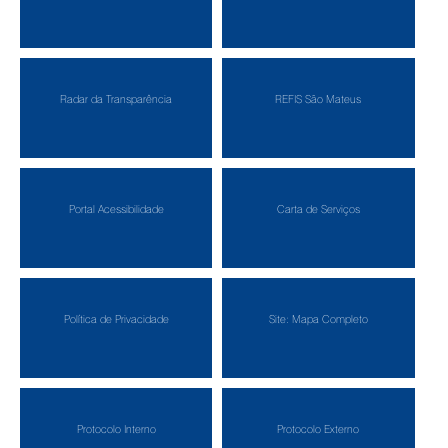
Radar da Transparência
REFIS São Mateus
Portal Acessibilidade
Carta de Serviços
Política de Privacidade
Site: Mapa Completo
Protocolo Interno
Protocolo Externo