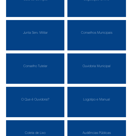
Junta Serv. Militar
Conselhos Municipais
Conselho Tutelar
Ouvidoria Municipal
O Que é Ouvidoria?
Logotipo e Manual
Coleta de Lixo
Audiências Públicas