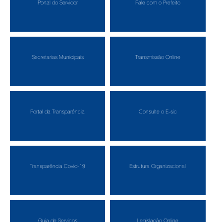
Portal do Servidor
Fale com o Prefeito
Secretarias Municipais
Transmissão Online
Portal da Transparência
Consulte o E-sic
Transparência Covid-19
Estrutura Organizacional
Guia de Serviços
Legislação Online