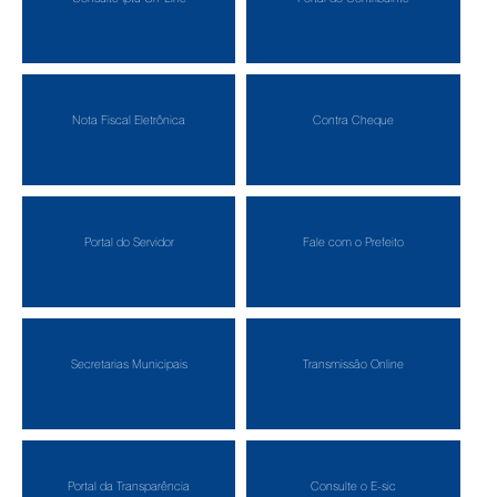
Nota Fiscal Eletrônica
Contra Cheque
Portal do Servidor
Fale com o Prefeito
Secretarias Municipais
Transmissão Online
Portal da Transparência
Consulte o E-sic