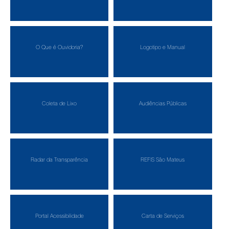
O Que é Ouvidoria?
Logotipo e Manual
Coleta de Lixo
Audiências Públicas
Radar da Transparência
REFIS São Mateus
Portal Acessibilidade
Carta de Serviços