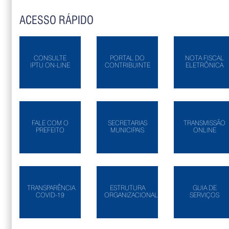
ACESSO RÁPIDO
CONSULTE
PORTAL DO
NOTA FISCAL
IPTU ON-LINE
CONTRIBUINTE
ELETRÔNICA
FALE COM O
SECRETARIAS
TRANSMISSÃO
PREFEITO
MUNICIPAIS
ONLINE
TRANSPARÊNCIA
ESTRUTURA
GUIA DE
COVID-19
ORGANIZACIONAL
SERVIÇOS