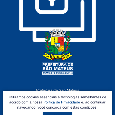
DADOS ABERTOS
Prefeitura de São Mateus
©2026 - Todos os direitos reservados
Utilizamos cookies essenciais e tecnologias semelhantes de
Endereço: Rua Alberto Sartório, Nº 404, Carapina - São
acordo com a nossa
Política de Privacidade
e, ao continuar
Mateus – ES CEP 29.933-060. Tel: 27 3195-0100
navegando, você concorda com estas condições.