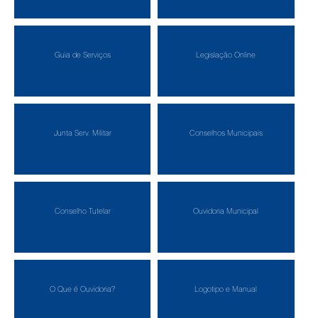
Guia de Serviços
Legislação Online
Junta Serv. Militar
Conselhos Municipais
Conselho Tutelar
Ouvidoria Municipal
O Que é Ouvidoria?
Logotipo e Manual