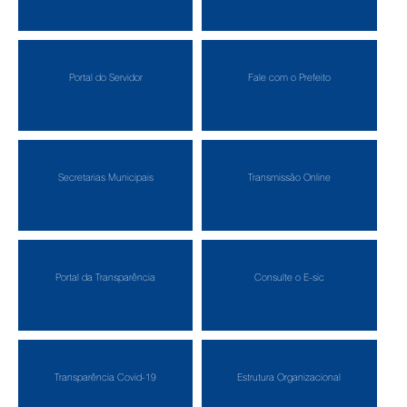
Portal do Servidor
Fale com o Prefeito
Secretarias Municipais
Transmissão Online
Portal da Transparência
Consulte o E-sic
Transparência Covid-19
Estrutura Organizacional