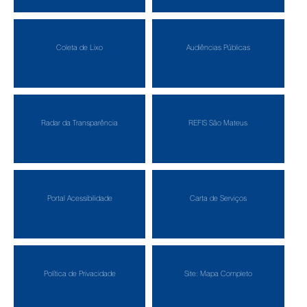
Coleta de Lixo
Audiências Públicas
Radar da Transparência
REFIS São Mateus
Portal Acessibilidade
Carta de Serviços
Política de Privacidade
Site: Mapa Completo