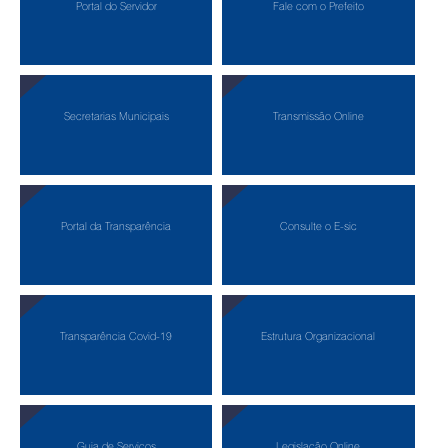
Portal do Servidor
Fale com o Prefeito
Secretarias Municipais
Transmissão Online
Portal da Transparência
Consulte o E-sic
Transparência Covid-19
Estrutura Organizacional
Guia de Serviços
Legislação Online