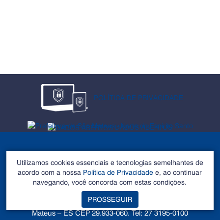
POLÍTICA DE PRIVACIDADE
DADOS ABERTOS
Utilizamos cookies essenciais e tecnologias semelhantes de
acordo com a nossa
Política de Privacidade
e, ao continuar
Prefeitura de São Mateus
navegando, você concorda com estas condições.
©2026 - Todos os direitos reservados
PROSSEGUIR
Endereço: Rua Alberto Sartório, Nº 404, Carapina - São
Mateus – ES CEP 29.933-060. Tel: 27 3195-0100