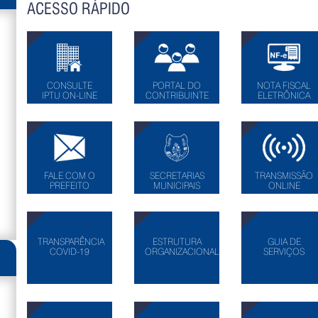
ACESSO RÁPIDO
CONSULTE
PORTAL DO
NOTA FISCAL
IPTU ON-LINE
CONTRIBUINTE
ELETRÔNICA
FALE COM O
SECRETARIAS
TRANSMISSÃO
PREFEITO
MUNICIPAIS
ONLINE
TRANSPARÊNCIA
ESTRUTURA
GUIA DE
COVID-19
ORGANIZACIONAL
SERVIÇOS