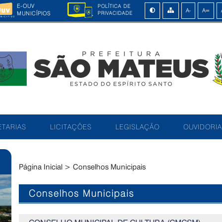
E-OUV
POLÍTICA DE
MUNICÍPIOS
PRIVACIDADE
TARIAS
LICITAÇÕES
LEGISLAÇÃO
OUVIDORIA
Página Inicial
>
Conselhos Municipais
Conselhos Municipais