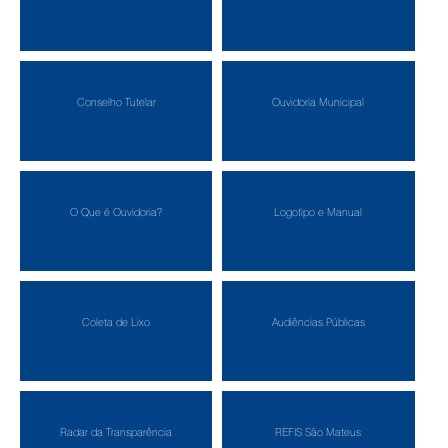
Conselho Tutelar
Ouvidoria Municipal
O Que é Ouvidoria?
Logotipo e Manual
Coleta de Lixo
Audiências Públicas
Radar da Transparência
REFIS São Mateus