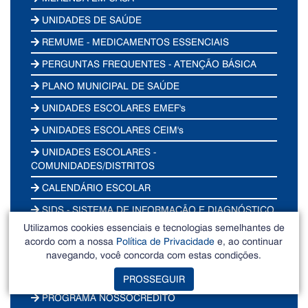
UNIDADES DE SAÚDE
REMUME - MEDICAMENTOS ESSENCIAIS
PERGUNTAS FREQUENTES - ATENÇÃO BÁSICA
PLANO MUNICIPAL DE SAÚDE
UNIDADES ESCOLARES EMEF's
UNIDADES ESCOLARES CEIM's
UNIDADES ESCOLARES -
COMUNIDADES/DISTRITOS
CALENDÁRIO ESCOLAR
SIDS - SISTEMA DE INFORMAÇÃO E DIAGNÓSTICO
Utilizamos cookies essenciais e tecnologias semelhantes de
TERMO DE COMPROMISSO AMBIENTAL
acordo com a nossa
Política de Privacidade
e, ao continuar
LICENCIAMENTO AMBIENTAL
navegando, você concorda com estas condições.
LINHAS E HORÁRIOS DE ÔNIBUS
PROSSEGUIR
PROGRAMA NOSSOCRÉDITO