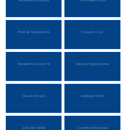
Secretarias Municipais
Transmissão Online
Portal da Transparência
Consulte o E-sic
Transparência Covid-19
Estrutura Organizacional
Guia de Serviços
Legislação Online
Junta Serv. Militar
Conselhos Municipais