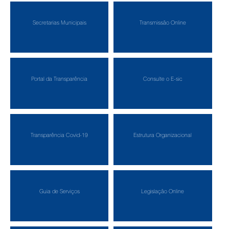
Secretarias Municipais
Transmissão Online
Portal da Transparência
Consulte o E-sic
Transparência Covid-19
Estrutura Organizacional
Guia de Serviços
Legislação Online