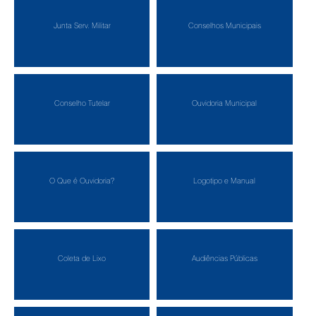
Junta Serv. Militar
Conselhos Municipais
Conselho Tutelar
Ouvidoria Municipal
O Que é Ouvidoria?
Logotipo e Manual
Coleta de Lixo
Audiências Públicas