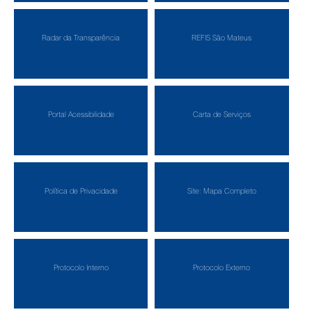
Radar da Transparência
REFIS São Mateus
Portal Acessibilidade
Carta de Serviços
Política de Privacidade
Site: Mapa Completo
Protocolo Interno
Protocolo Externo