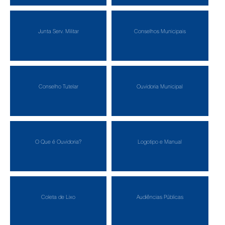
Junta Serv. Militar
Conselhos Municipais
Conselho Tutelar
Ouvidoria Municipal
O Que é Ouvidoria?
Logotipo e Manual
Coleta de Lixo
Audiências Públicas