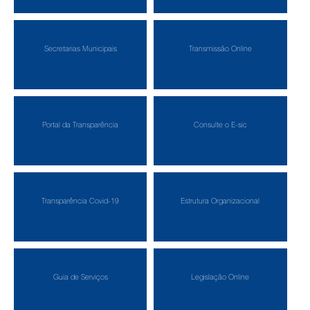
Secretarias Municipais
Transmissão Online
Portal da Transparência
Consulte o E-sic
Transparência Covid-19
Estrutura Organizacional
Guia de Serviços
Legislação Online