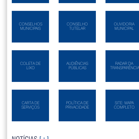
CONSELHOS
CONSELHO
OUVIDORIA
MUNICIPAIS
TUTELAR
MUNICIPAL
COLETA DE
AUDIÊNCIAS
RADAR DA
LIXO
PÚBLICAS
TRANSPARÊNCI
CARTA DE
POLÍTICA DE
SITE: MAPA
SERVIÇOS
PRIVACIDADE
COMPLETO