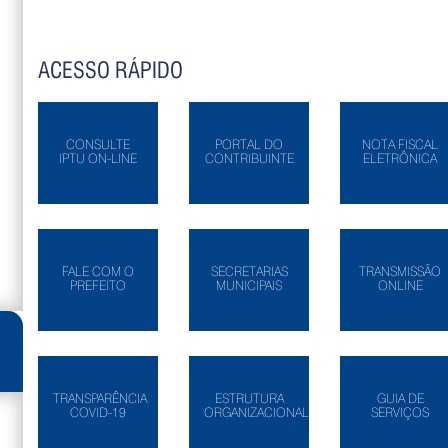
ACESSO RÁPIDO
CONSULTE
PORTAL DO
NOTA FISCAL
IPTU ON-LINE
CONTRIBUINTE
ELETRÔNICA
FALE COM O
SECRETARIAS
TRANSMISSÃO
PREFEITO
MUNICIPAIS
ONLINE
TRANSPARÊNCIA
ESTRUTURA
GUIA DE
COVID-19
ORGANIZACIONAL
SERVIÇOS