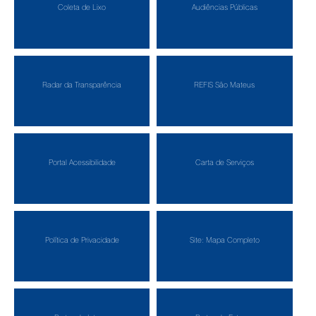
Coleta de Lixo
Audiências Públicas
Radar da Transparência
REFIS São Mateus
Portal Acessibilidade
Carta de Serviços
Política de Privacidade
Site: Mapa Completo