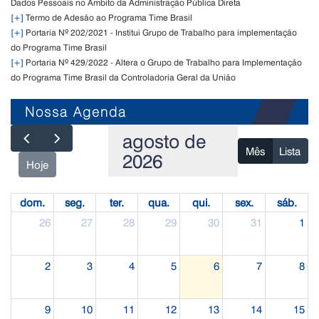
Dados Pessoais no Âmbito da Administração Pública Direta
[+]
Termo de Adesão ao Programa Time Brasil
[+]
Portaria Nº 202/2021 - Institui Grupo de Trabalho para implementação
do Programa Time Brasil
[+]
Portaria Nº 429/2022 - Altera o Grupo de Trabalho para Implementação
do Programa Time Brasil da Controladoria Geral da União
Nossa Agenda
agosto de
Mês
Lista
2026
Hoje
dom.
seg.
ter.
qua.
qui.
sex.
sáb.
26
27
28
29
30
31
1
2
3
4
5
6
7
8
9
10
11
12
13
14
15