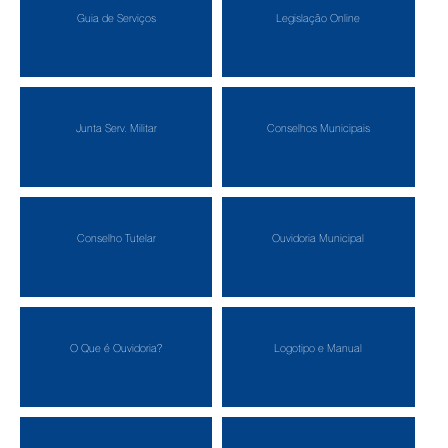
Guia de Serviços
Legislação Online
Junta Serv. Militar
Conselhos Municipais
Conselho Tutelar
Ouvidoria Municipal
O Que é Ouvidoria?
Logotipo e Manual