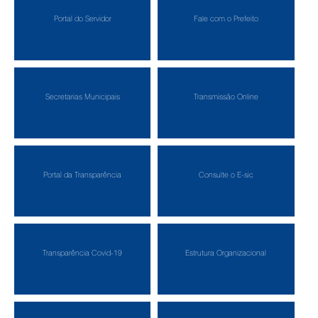
Portal do Servidor
Fale com o Prefeito
Secretarias Municipais
Transmissão Online
Portal da Transparência
Consulte o E-sic
Transparência Covid-19
Estrutura Organizacional