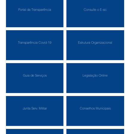
Portal da Transparência
Consulte o E-sic
Transparência Covid-19
Estrutura Organizacional
Guia de Serviços
Legislação Online
Junta Serv. Militar
Conselhos Municipais