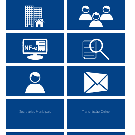
Consulte Iptu On-Line
Portal do Contribuinte
Nota Fiscal Eletrônica
Contra Cheque
Portal do Servidor
Fale com o Prefeito
Secretarias Municipais
Transmissão Online