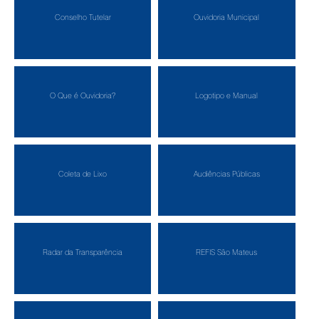
Conselho Tutelar
Ouvidoria Municipal
O Que é Ouvidoria?
Logotipo e Manual
Coleta de Lixo
Audiências Públicas
Radar da Transparência
REFIS São Mateus