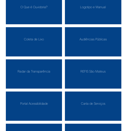
O Que é Ouvidoria?
Logotipo e Manual
Coleta de Lixo
Audiências Públicas
Radar da Transparência
REFIS São Mateus
Portal Acessibilidade
Carta de Serviços