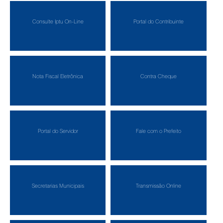
Consulte Iptu On-Line
Portal do Contribuinte
Nota Fiscal Eletrônica
Contra Cheque
Portal do Servidor
Fale com o Prefeito
Secretarias Municipais
Transmissão Online