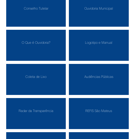
Conselho Tutelar
Ouvidoria Municipal
O Que é Ouvidoria?
Logotipo e Manual
Coleta de Lixo
Audiências Públicas
Radar da Transparência
REFIS São Mateus