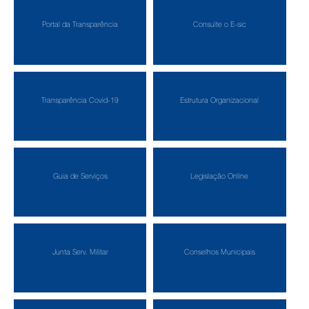
Portal da Transparência
Consulte o E-sic
Transparência Covid-19
Estrutura Organizacional
Guia de Serviços
Legislação Online
Junta Serv. Militar
Conselhos Municipais