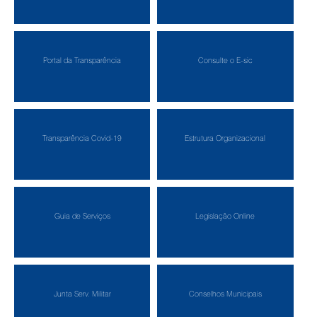
Portal da Transparência
Consulte o E-sic
Transparência Covid-19
Estrutura Organizacional
Guia de Serviços
Legislação Online
Junta Serv. Militar
Conselhos Municipais