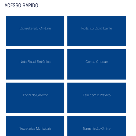
ACESSO RÁPIDO
Consulte Iptu On-Line
Portal do Contribuinte
Nota Fiscal Eletrônica
Contra Cheque
Portal do Servidor
Fale com o Prefeito
Secretarias Municipais
Transmissão Online