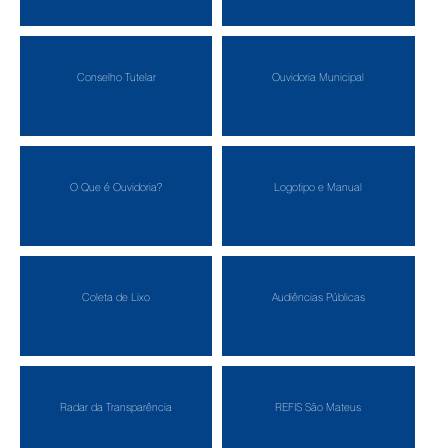
Conselho Tutelar
Ouvidoria Municipal
O Que é Ouvidoria?
Logotipo e Manual
Coleta de Lixo
Audiências Públicas
Radar da Transparência
REFIS São Mateus