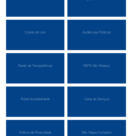
Coleta de Lixo
Audiências Públicas
Radar da Transparência
REFIS São Mateus
Portal Acessibilidade
Carta de Serviços
Política de Privacidade
Site: Mapa Completo