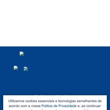
POLÍTICA DE
PRIVACIDADE
DADOS ABERTOS
Prefeitura de São Mateus
Utilizamos cookies essenciais e tecnologias semelhantes de
©2026 - Todos os direitos reservados
acordo com a nossa
Política de Privacidade
e, ao continuar
Endereço: Rua Alberto Sartório, Nº 404, Carapina - São