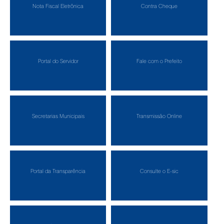
Nota Fiscal Eletrônica
Contra Cheque
Portal do Servidor
Fale com o Prefeito
Secretarias Municipais
Transmissão Online
Portal da Transparência
Consulte o E-sic