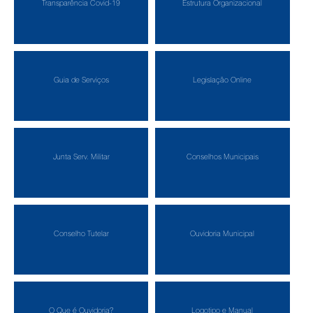
Transparência Covid-19
Estrutura Organizacional
Guia de Serviços
Legislação Online
Junta Serv. Militar
Conselhos Municipais
Conselho Tutelar
Ouvidoria Municipal
O Que é Ouvidoria?
Logotipo e Manual