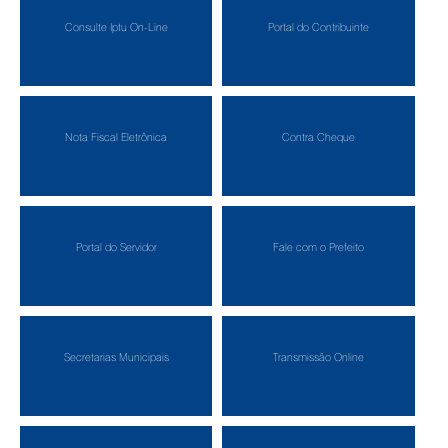
Consulte Iptu On-Line
Portal do Contribuinte
Nota Fiscal Eletrônica
Contra Cheque
Portal do Servidor
Fale com o Prefeito
Secretarias Municipais
Transmissão Online