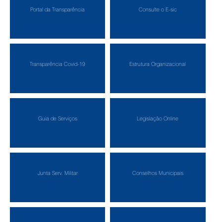
Portal da Transparência
Consulte o E-sic
Transparência Covid-19
Estrutura Organizacional
Guia de Serviços
Legislação Online
Junta Serv. Militar
Conselhos Municipais