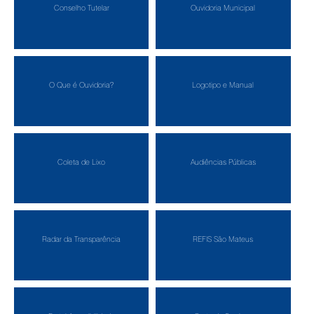
Conselho Tutelar
Ouvidoria Municipal
O Que é Ouvidoria?
Logotipo e Manual
Coleta de Lixo
Audiências Públicas
Radar da Transparência
REFIS São Mateus