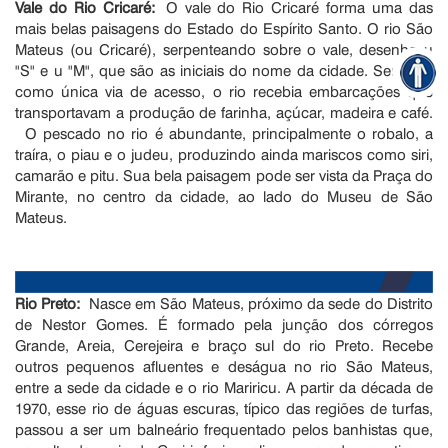
Vale do Rio Cricaré:
O vale do Rio Cricaré forma uma das
mais belas paisagens do Estado do Espírito Santo. O rio São
Mateus (ou Cricaré), serpenteando sobre o vale, desenha u
"S" e u "M", que são as iniciais do nome da cidade. Servindo
como única via de acesso, o rio recebia embarcações que
transportavam a produção de farinha, açúcar, madeira e café.
O pescado no rio é abundante, principalmente o robalo, a
traíra, o piau e o judeu, produzindo ainda mariscos como siri,
camarão e pitu. Sua bela paisagem pode ser vista da Praça do
Mirante, no centro da cidade, ao lado do Museu de São
Mateus.
Rio Preto:
Nasce em São Mateus, próximo da sede do Distrito
de Nestor Gomes. É formado pela junção dos córregos
Grande, Areia, Cerejeira e braço sul do rio Preto. Recebe
outros pequenos afluentes e deságua no rio São Mateus,
entre a sede da cidade e o rio Mariricu. A partir da década de
1970, esse rio de águas escuras, típico das regiões de turfas,
passou a ser um balneário frequentado pelos banhistas que,