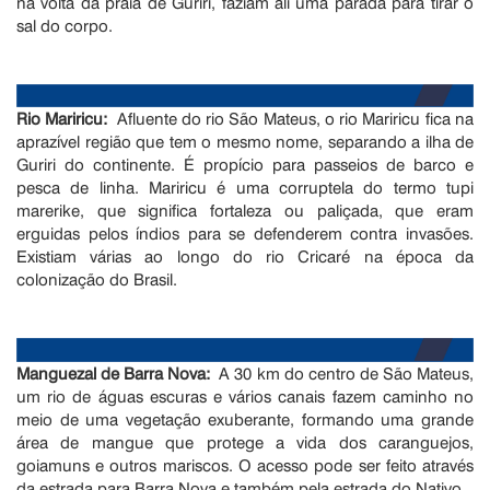
na volta da praia de Guriri, faziam ali uma parada para tirar o
sal do corpo.
Rio Mariricu:
Afluente do rio São Mateus, o rio Mariricu fica na
aprazível região que tem o mesmo nome, separando a ilha de
Guriri do continente. É propício para passeios de barco e
pesca de linha. Mariricu é uma corruptela do termo tupi
marerike, que significa fortaleza ou paliçada, que eram
erguidas pelos índios para se defenderem contra invasões.
Existiam várias ao longo do rio Cricaré na época da
colonização do Brasil.
Manguezal de Barra Nova:
A 30 km do centro de São Mateus,
um rio de águas escuras e vários canais fazem caminho no
meio de uma vegetação exuberante, formando uma grande
área de mangue que protege a vida dos caranguejos,
goiamuns e outros mariscos. O acesso pode ser feito através
da estrada para Barra Nova e também pela estrada do Nativo.