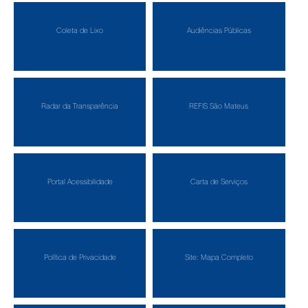
Coleta de Lixo
Audiências Públicas
Radar da Transparência
REFIS São Mateus
Portal Acessibilidade
Carta de Serviços
Política de Privacidade
Site: Mapa Completo