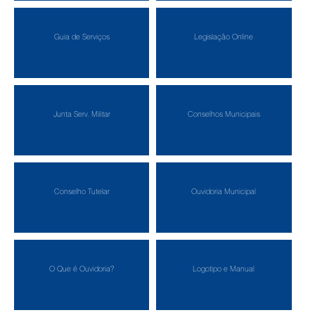
Guia de Serviços
Legislação Online
Junta Serv. Militar
Conselhos Municipais
Conselho Tutelar
Ouvidoria Municipal
O Que é Ouvidoria?
Logotipo e Manual