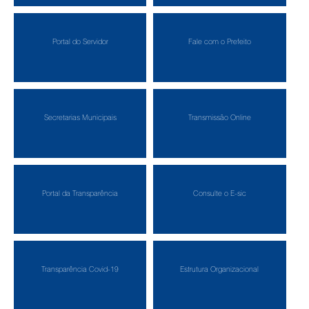
Portal do Servidor
Fale com o Prefeito
Secretarias Municipais
Transmissão Online
Portal da Transparência
Consulte o E-sic
Transparência Covid-19
Estrutura Organizacional