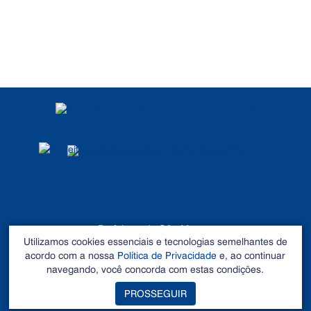
POLÍTICA DE
PRIVACIDADE
DADOS ABERTOS
Prefeitura de São Mateus
Utilizamos cookies essenciais e tecnologias semelhantes de
©2026 - Todos os direitos reservados
acordo com a nossa
Política de Privacidade
e, ao continuar
Endereço: Rua Alberto Sartório, Nº 404, Carapina - São
navegando, você concorda com estas condições.
Mateus – ES CEP 29.933-060. Tel: 27 3195-0100
PROSSEGUIR