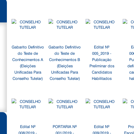
Gabarito Definitivo
Gabarito Definitivo
Edital Nº
E
do Teste de
do Teste de
005_2019 -
00
Conhecimentos A
Conhecimentos B
Publicação
Pu
(Eleições
(Eleições
Preliminar dos
defi
Unificadas Para
Unificadas Para
Candidatos
ca
Conselho Tutelar)
Conselho Tutelar)
Habilitados
ha
Edital Nº
PORTARIA Nº
Edital Nº
Pro
008/2019 -
001/2019 -
009/2019 -
Escol