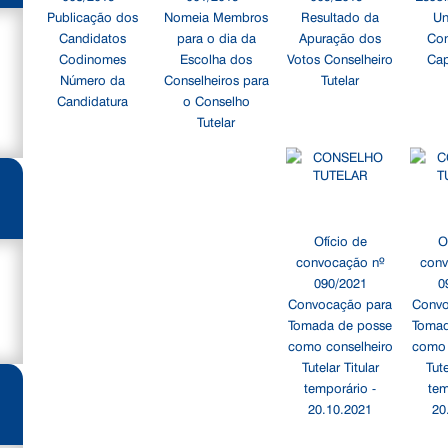
Publicação dos
Nomeia Membros
Resultado da
Un
Candidatos
para o dia da
Apuração dos
Co
Codinomes
Escolha dos
Votos Conselheiro
Cap
Número da
Conselheiros para
Tutelar
Candidatura
o Conselho
Tutelar
Ofício de
O
convocação nº
conv
090/2021
0
Convocação para
Convo
Tomada de posse
Tomad
como conselheiro
como 
Tutelar Titular
Tute
temporário -
tem
20.10.2021
20