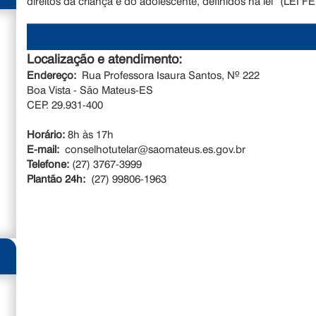
direitos da criança e do adolescente, definidos na lei” (LEI
Localização e atendimento:
Endereço:
Rua Professora Isaura Santos, Nº 222
Boa Vista - São Mateus-ES
CEP. 29.931-400
Horário:
8h às 17h
E-mail:
conselhotutelar@saomateus.es.gov.br
Telefone:
(27) 3767-3999
Plantão 24h:
(27) 99806-1963