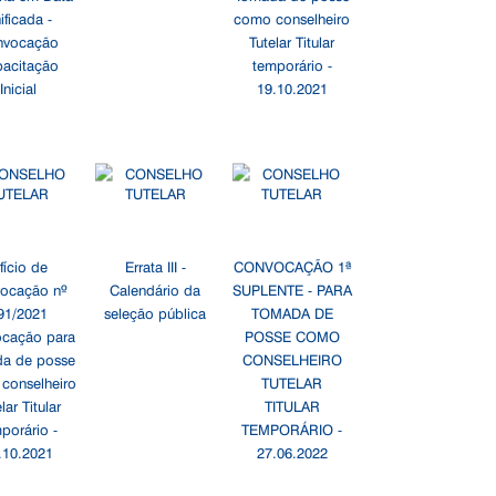
ificada -
como conselheiro
nvocação
Tutelar Titular
acitação
temporário -
Inicial
19.10.2021
fício de
Errata III -
CONVOCAÇÃO 1ª
ocação nº
Calendário da
SUPLENTE - PARA
91/2021
seleção pública
TOMADA DE
cação para
POSSE COMO
a de posse
CONSELHEIRO
conselheiro
TUTELAR
lar Titular
TITULAR
porário -
TEMPORÁRIO -
.10.2021
27.06.2022