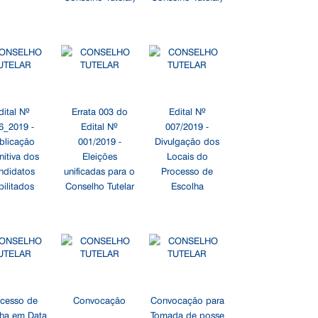
dital Nº
Errata 003 do
Edital Nº
6_2019 -
Edital Nº
007/2019 -
blicação
001/2019 -
Divulgação dos
nitiva dos
Eleições
Locais do
ndidatos
unificadas para o
Processo de
bilitados
Conselho Tutelar
Escolha
cesso de
Convocação
Convocação para
ha em Data
Tomada de posse