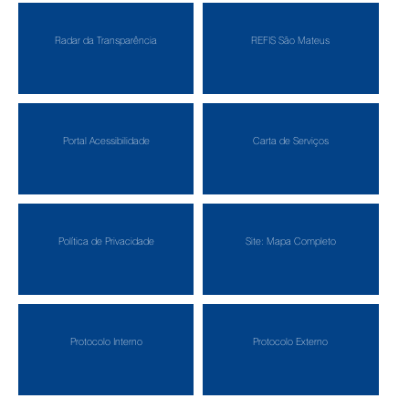
Radar da Transparência
REFIS São Mateus
Portal Acessibilidade
Carta de Serviços
Política de Privacidade
Site: Mapa Completo
Protocolo Interno
Protocolo Externo