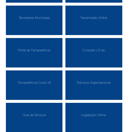
Secretarias Municipais
Transmissão Online
Portal da Transparência
Consulte o E-sic
Transparência Covid-19
Estrutura Organizacional
Guia de Serviços
Legislação Online