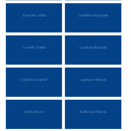
Junta Serv. Militar
Conselhos Municipais
Conselho Tutelar
Ouvidoria Municipal
O Que é Ouvidoria?
Logotipo e Manual
Coleta de Lixo
Audiências Públicas