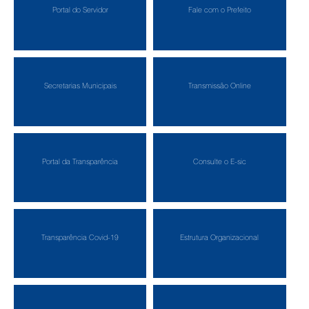
Portal do Servidor
Fale com o Prefeito
Secretarias Municipais
Transmissão Online
Portal da Transparência
Consulte o E-sic
Transparência Covid-19
Estrutura Organizacional