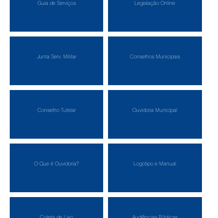
Guia de Serviços
Legislação Online
Junta Serv. Militar
Conselhos Municipais
Conselho Tutelar
Ouvidoria Municipal
O Que é Ouvidoria?
Logotipo e Manual
Coleta de Lixo
Audiências Públicas