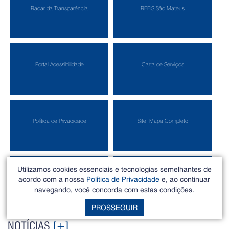
Radar da Transparência
REFIS São Mateus
Portal Acessibilidade
Carta de Serviços
Política de Privacidade
Site: Mapa Completo
Utilizamos cookies essenciais e tecnologias semelhantes de
Protocolo Interno
Protocolo Externo
acordo com a nossa
Política de Privacidade
e, ao continuar
navegando, você concorda com estas condições.
PROSSEGUIR
NOTÍCIAS
[+]