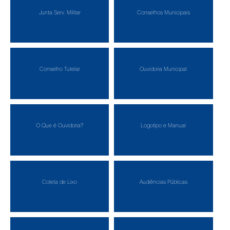
Junta Serv. Militar
Conselhos Municipais
Conselho Tutelar
Ouvidoria Municipal
O Que é Ouvidoria?
Logotipo e Manual
Coleta de Lixo
Audiências Públicas