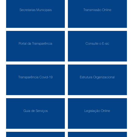
Secretarias Municipais
Transmissão Online
Portal da Transparência
Consulte o E-sic
Transparência Covid-19
Estrutura Organizacional
Guia de Serviços
Legislação Online