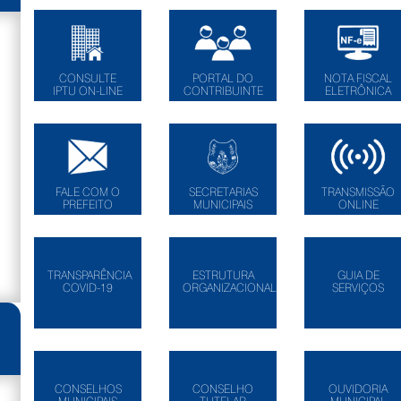
CONSULTE
PORTAL DO
NOTA FISCAL
IPTU ON-LINE
CONTRIBUINTE
ELETRÔNICA
FALE COM O
SECRETARIAS
TRANSMISSÃO
PREFEITO
MUNICIPAIS
ONLINE
TRANSPARÊNCIA
ESTRUTURA
GUIA DE
COVID-19
ORGANIZACIONAL
SERVIÇOS
CONSELHOS
CONSELHO
OUVIDORIA