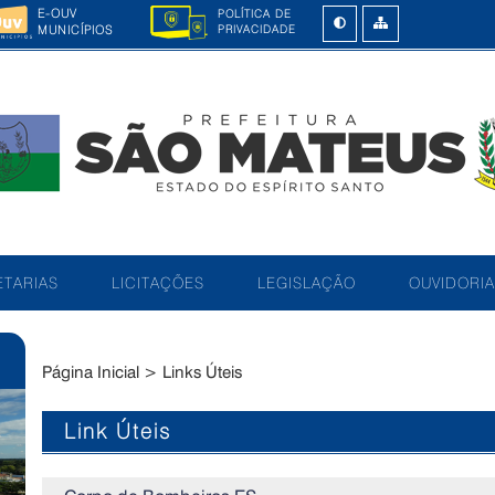
E-OUV
POLÍTICA DE
MUNICÍPIOS
PRIVACIDADE
TARIAS
LICITAÇÕES
LEGISLAÇÃO
OUVIDORIA
Página Inicial
>
Links Úteis
Link Úteis