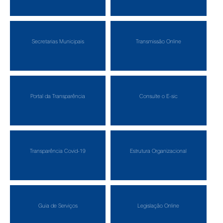
Secretarias Municipais
Transmissão Online
Portal da Transparência
Consulte o E-sic
Transparência Covid-19
Estrutura Organizacional
Guia de Serviços
Legislação Online