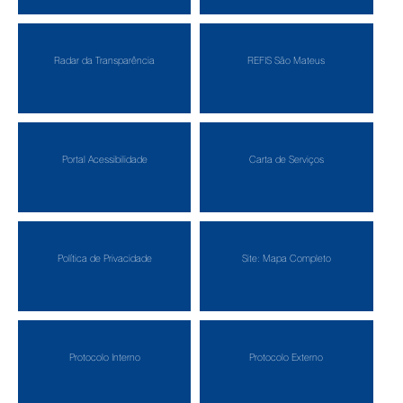
Radar da Transparência
REFIS São Mateus
Portal Acessibilidade
Carta de Serviços
Política de Privacidade
Site: Mapa Completo
Protocolo Interno
Protocolo Externo