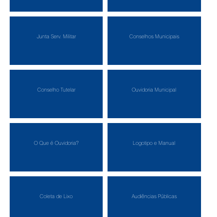
Junta Serv. Militar
Conselhos Municipais
Conselho Tutelar
Ouvidoria Municipal
O Que é Ouvidoria?
Logotipo e Manual
Coleta de Lixo
Audiências Públicas