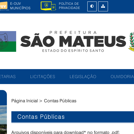
E-OUV
POLÍTICA DE
MUNICÍPIOS
PRIVACIDADE
TARIAS
LICITAÇÕES
LEGISLAÇÃO
OUVIDORIA
Página Inicial
>
Contas Públicas
Contas Públicas
Arquivos disponíveis para download* no formato .pdf: