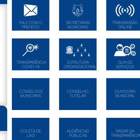
FALE COM O
SECRETARIAS
TRANSMISSÃO
PREFEITO
MUNICIPAIS
ONLINE
TRANSPARÊNCIA
ESTRUTURA
GUIA DE
COVID-19
ORGANIZACIONAL
SERVIÇOS
CONSELHOS
CONSELHO
OUVIDORIA
MUNICIPAIS
TUTELAR
MUNICIPAL
COLETA DE
AUDIÊNCIAS
RADAR DA
LIXO
PÚBLICAS
TRANSPARÊNCI