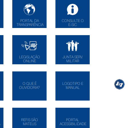
PORTAL DA
CONSULTE O
TRANSPARÊNCIA
E-SIC
LEGISLAÇÃO
JUNTA SERV.
ONLINE
MILITAR
O QUE É
LOGOTIPO E
OUVIDORIA?
MANUAL
REFIS SÃO
PORTAL
A
MATEUS
ACESSIBILIDADE