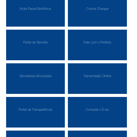
Nota Fiscal Eletrônica
Contra Cheque
Portal do Servidor
Fale com o Prefeito
Secretarias Municipais
Transmissão Online
Portal da Transparência
Consulte o E-sic