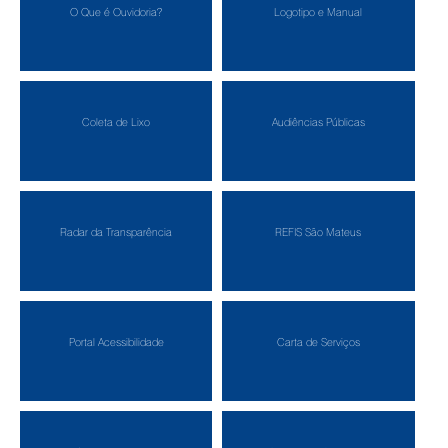
O Que é Ouvidoria?
Logotipo e Manual
Coleta de Lixo
Audiências Públicas
Radar da Transparência
REFIS São Mateus
Portal Acessibilidade
Carta de Serviços