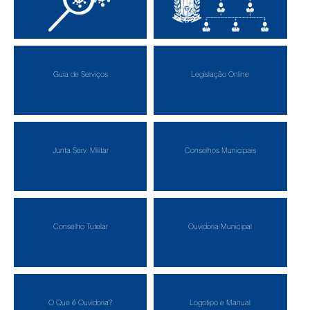
Transparência Covid-19
Estrutura Organizacional
Guia de Serviços
Legislação Online
Junta Serv. Militar
Conselhos Municipais
Conselho Tutelar
Ouvidoria Municipal
O Que é Ouvidoria?
Logotipo e Manual