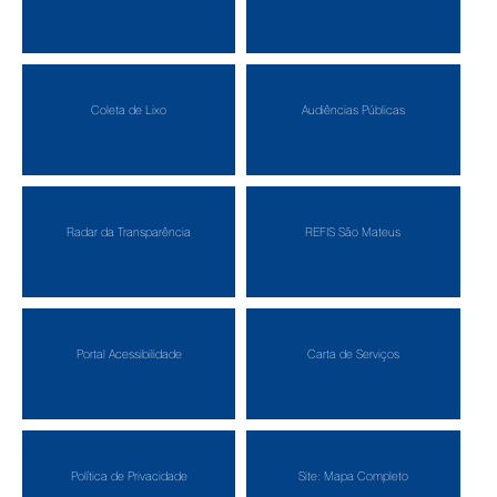
Coleta de Lixo
Audiências Públicas
Radar da Transparência
REFIS São Mateus
Portal Acessibilidade
Carta de Serviços
Política de Privacidade
Site: Mapa Completo