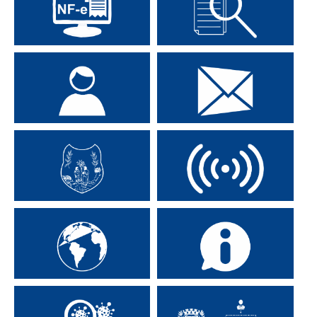
Nota Fiscal Eletrônica
Contra Cheque
Portal do Servidor
Fale com o Prefeito
Secretarias Municipais
Transmissão Online
Portal da Transparência
Consulte o E-sic