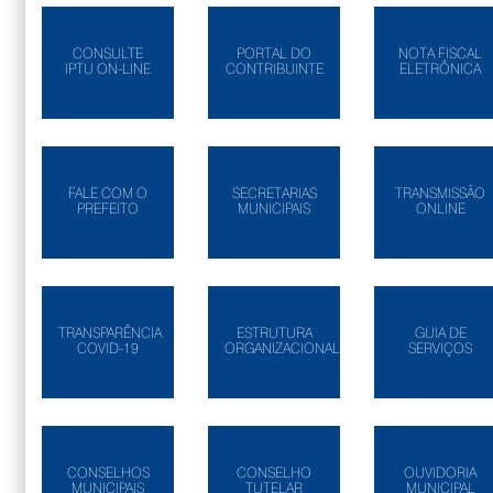
CONSULTE
PORTAL DO
NOTA FISCAL
IPTU ON-LINE
CONTRIBUINTE
ELETRÔNICA
FALE COM O
SECRETARIAS
TRANSMISSÃO
PREFEITO
MUNICIPAIS
ONLINE
TRANSPARÊNCIA
ESTRUTURA
GUIA DE
COVID-19
ORGANIZACIONAL
SERVIÇOS
CONSELHOS
CONSELHO
OUVIDORIA
MUNICIPAIS
TUTELAR
MUNICIPAL