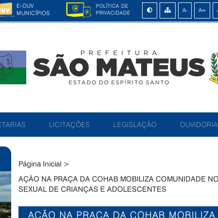
E-OUV
POLÍTICA DE
MUNICÍPIOS
PRIVACIDADE
TARIAS
LICITAÇÕES
LEGISLAÇÃO
OUVIDORIA
Página Inicial
>
AÇÃO NA PRAÇA DA COHAB MOBILIZA COMUNIDADE N
SEXUAL DE CRIANÇAS E ADOLESCENTES
AÇÃO NA PRAÇA DA COHAB MOBILIZ