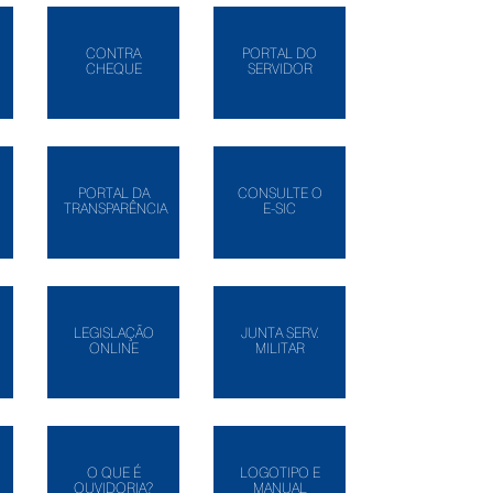
CONTRA
PORTAL DO
CHEQUE
SERVIDOR
PORTAL DA
CONSULTE O
TRANSPARÊNCIA
E-SIC
LEGISLAÇÃO
JUNTA SERV.
ONLINE
MILITAR
O QUE É
LOGOTIPO E
OUVIDORIA?
MANUAL