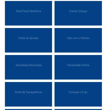
Nota Fiscal Eletrônica
Contra Cheque
Portal do Servidor
Fale com o Prefeito
Secretarias Municipais
Transmissão Online
Portal da Transparência
Consulte o E-sic