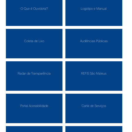
O Que é Ouvidoria?
Logotipo e Manual
Coleta de Lixo
Audiências Públicas
Radar da Transparência
REFIS São Mateus
Portal Acessibilidade
Carta de Serviços