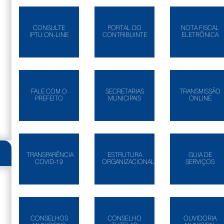
CONSULTE
PORTAL DO
NOTA FISCAL
IPTU ON-LINE
CONTRIBUINTE
ELETRÔNICA
FALE COM O
SECRETARIAS
TRANSMISSÃO
PREFEITO
MUNICIPAIS
ONLINE
TRANSPARÊNCIA
ESTRUTURA
GUIA DE
COVID-19
ORGANIZACIONAL
SERVIÇOS
CONSELHOS
CONSELHO
OUVIDORIA